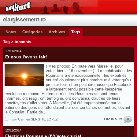
elargissement-ro
Notes
Catégories
Archives
Tags
Tag > iohannis
17/11/2014
Et nous l'avons fait!
( Mes photos: En route vers Marseille, pour
voter, hier le 16 novembre ) La mobilisation des
Roumains a été exceptionnelle , les expatriés
ont été doublement plus nombreux à voter qu'au
premier tour, et on peut dire aussi que Facebook
a largement rendu possible cette inespérée
révolution roumaine. En temps réel, les Roumains se sont tenus
informés, ont réagi, ont témoigné, ont convaincu d'autres de leurs
concitoyens d'aller voter. A Marseille, j'ai été impressionnée par la
patience des gens qui attendaient sur des centaines de mètres, devant
le Consulat. Partie de...
Lire la suite
0
Écrit par
Carmen SERGHIE LOPEZ
12/11/2014
Elections Roumanie (IV)/Vote crucial