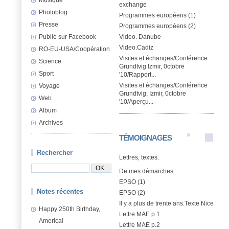
exchange
Photoblog
Programmes européens (1)
Presse
Programmes européens (2)
Publié sur Facebook
Video. Danube
Video.Cadiz
RO-EU-USA/Coopération
Visites et échanges/Conférence
Science
Grundtvig Izmir, 0ctobre
Sport
'10/Rapport...
Visites et échanges/Conférence
Voyage
Grundtvig, Izmir, 0ctobre
Web
'10/Aperçu...
Album
Archives
TÉMOIGNAGES
Rechercher
Lettres, textes.
De mes démarches
EPSO (1)
Notes récentes
EPSO (2)
Il y a plus de trente ans.Texte Nice
Happy 250th Birthday,
Lettre MAE p.1
America!
Lettre MAE p.2