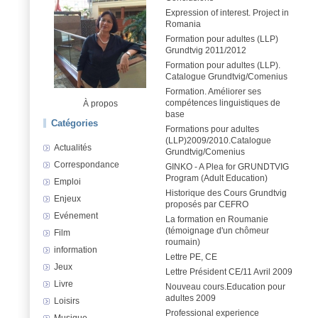
Expression of interest. Project in
Romania
Formation pour adultes (LLP)
Grundtvig 2011/2012
Formation pour adultes (LLP).
Catalogue Grundtvig/Comenius
Formation. Améliorer ses
compétences linguistiques de
À propos
base
Catégories
Formations pour adultes
(LLP)2009/2010.Catalogue
Actualités
Grundtvig/Comenius
Correspondance
GINKO - A Plea for GRUNDTVIG
Program (Adult Education)
Emploi
Historique des Cours Grundtvig
Enjeux
proposés par CEFRO
Evénement
La formation en Roumanie
(témoignage d'un chômeur
Film
roumain)
information
Lettre PE, CE
Jeux
Lettre Président CE/11 Avril 2009
Livre
Nouveau cours.Education pour
adultes 2009
Loisirs
Professional experience
Musique