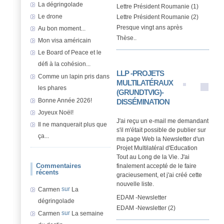
La dégringolade
Lettre Président Roumanie (1)
Le drone
Lettre Président Roumanie (2)
Presque vingt ans après
Au bon moment...
Thèse..
Mon visa américain
Le Board of Peace et le
défi à la cohésion...
LLP -PROJETS
Comme un lapin pris dans
MULTILATÉRAUX
les phares
(GRUNDTVIG)-
Bonne Année 2026!
DISSÉMINATION
Joyeux Noël!
J'ai reçu un e-mail me demandant
Il ne manquerait plus que
s'il m'était possible de publier sur
ça...
ma page Web la Newsletter d'un
Projet Multilatéral d'Education
Tout au Long de la Vie. J'ai
Commentaires
finalement accepté de le faire
récents
gracieusement, et j'ai créé cette
nouvelle liste.
sur
Carmen
La
EDAM -Newsletter
dégringolade
EDAM -Newsletter (2)
sur
Carmen
La semaine