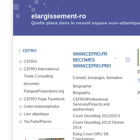
elargissement-ro
Quelle place dans le nouvel espace euro-atlantiqu
CEFRO
WWW.CEFRO.FR
BECOMES
CEFRO
WWW.CEFRO.PRO
CEFRO International
Trade Consulting
Conseil, échanges, formation
T
becomes
Biographie
PangeaProductions.org
P
Biography
CEFRO Page Facebook
CEFRO/Professional
Services/Projects and
Cefro-histoire/photos
partnerships
Lien atlantique
Cours Grundtvig 2012/2013
YouTube/Places
Cours Grundtvig 2013/ Février
2014
Elarg.Cours GRU '08.
Conclusions