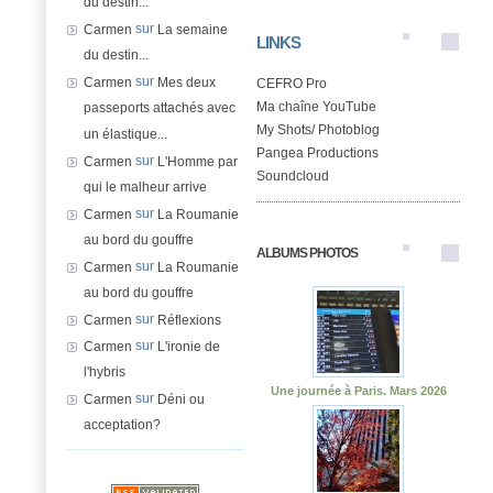
du destin...
sur
Carmen
La semaine
LINKS
du destin...
sur
Carmen
Mes deux
CEFRO Pro
Ma chaîne YouTube
passeports attachés avec
My Shots/ Photoblog
un élastique...
Pangea Productions
sur
Carmen
L'Homme par
Soundcloud
qui le malheur arrive
sur
Carmen
La Roumanie
au bord du gouffre
ALBUMS PHOTOS
sur
Carmen
La Roumanie
au bord du gouffre
sur
Carmen
Réflexions
sur
Carmen
L'ironie de
l'hybris
Une journée à Paris. Mars 2026
sur
Carmen
Déni ou
acceptation?