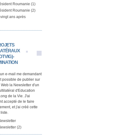
résident Roumanie (1)
résident Roumanie (2)
vingt ans après
ROJETS
LATÉRAUX
TVIG)-
MINATION
u un e-mail me demandant
ait possible de publier sur
Web la Newsletter d'un
ltilatéral d'Education
ong de la Vie. J'ai
t accepté de le faire
ment, et j'ai créé cette
liste.
ewsletter
wsletter (2)