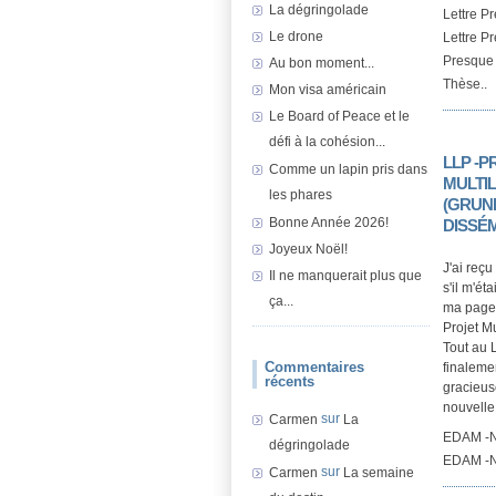
La dégringolade
Lettre P
Le drone
Lettre P
Presque 
Au bon moment...
Thèse..
Mon visa américain
Le Board of Peace et le
défi à la cohésion...
LLP -P
Comme un lapin pris dans
MULTI
les phares
(GRUND
Bonne Année 2026!
DISSÉ
Joyeux Noël!
J'ai reç
Il ne manquerait plus que
s'il m'ét
ça...
ma page 
Projet Mu
Tout au L
Commentaires
finalemen
récents
gracieuse
nouvelle 
sur
Carmen
La
EDAM -N
dégringolade
EDAM -Ne
sur
Carmen
La semaine