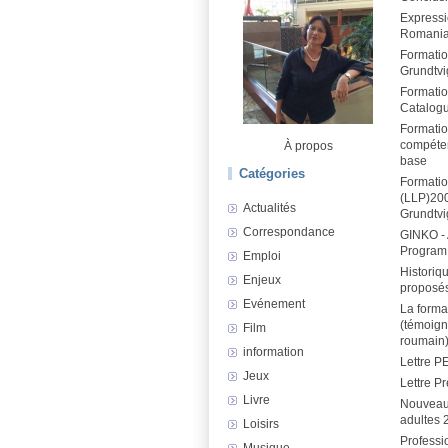
Expressio
Romani
Formatio
Grundtvi
Formatio
Catalog
Formatio
compéten
À propos
base
Catégories
Formatio
(LLP)20
Actualités
Grundtv
Correspondance
GINKO -
Program 
Emploi
Historiq
Enjeux
proposé
Evénement
La form
(témoig
Film
roumain
information
Lettre P
Jeux
Lettre P
Livre
Nouveau
adultes 
Loisirs
Professi
Musique