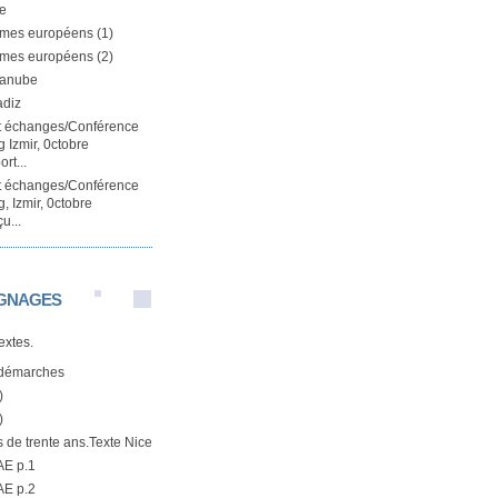
e
mes européens (1)
mes européens (2)
Danube
adiz
et échanges/Conférence
 Izmir, 0ctobre
rt...
et échanges/Conférence
, Izmir, 0ctobre
u...
GNAGES
textes.
démarches
)
)
us de trente ans.Texte Nice
AE p.1
AE p.2