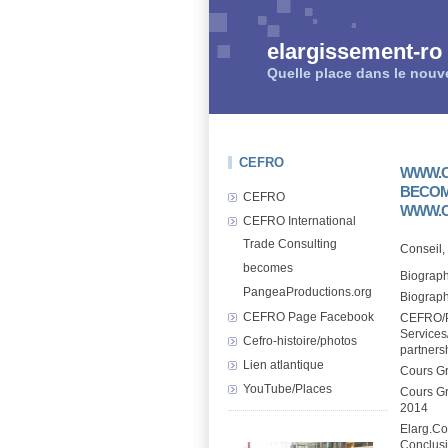
elargissement-ro
Quelle place dans le nouv
CEFRO
WWW.C
BECO
CEFRO
WWW.C
CEFRO International
Trade Consulting
Conseil,
becomes
Biograph
PangeaProductions.org
Biograp
CEFRO Page Facebook
CEFRO/P
Services
Cefro-histoire/photos
partners
Lien atlantique
Cours G
YouTube/Places
Cours Gr
2014
Elarg.Co
Conclus