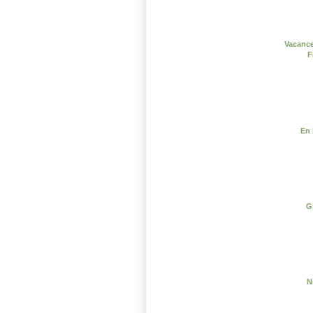
Vacance
F
En 
G
N