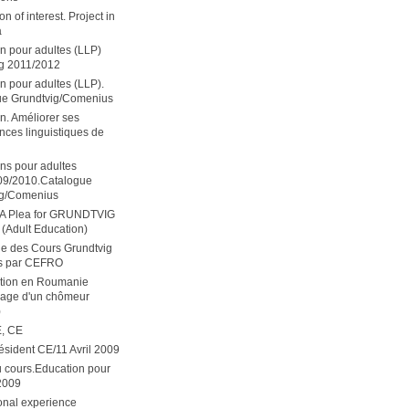
n of interest. Project in
a
n pour adultes (LLP)
g 2011/2012
n pour adultes (LLP).
ue Grundtvig/Comenius
n. Améliorer ses
ces linguistiques de
ns pour adultes
09/2010.Catalogue
ig/Comenius
 A Plea for GRUNDTVIG
(Adult Education)
ue des Cours Grundtvig
s par CEFRO
ation en Roumanie
nage d'un chômeur
)
E, CE
résident CE/11 Avril 2009
 cours.Education pour
2009
onal experience