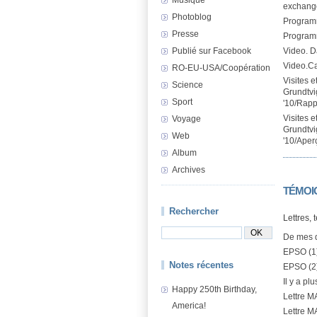
exchang
Photoblog
Program
Presse
Program
Publié sur Facebook
Video. 
Video.C
RO-EU-USA/Coopération
Visites 
Science
Grundtvig
Sport
'10/Rappo
Visites 
Voyage
Grundtvig
Web
'10/Aperç
Album
Archives
TÉMOI
Rechercher
Lettres, 
De mes 
EPSO (1
Notes récentes
EPSO (2
Il y a pl
Happy 250th Birthday,
Lettre M
America!
Lettre M