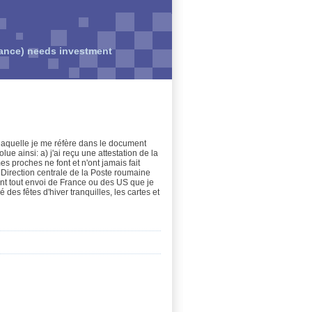
rance) needs investment
à laquelle je me réfère dans le document
lue ainsi: a) j'ai reçu une attestation de la
s proches ne font et n'ont jamais fait
la Direction centrale de la Poste roumaine
nt tout envoi de France ou des US que je
es fêtes d'hiver tranquilles, les cartes et