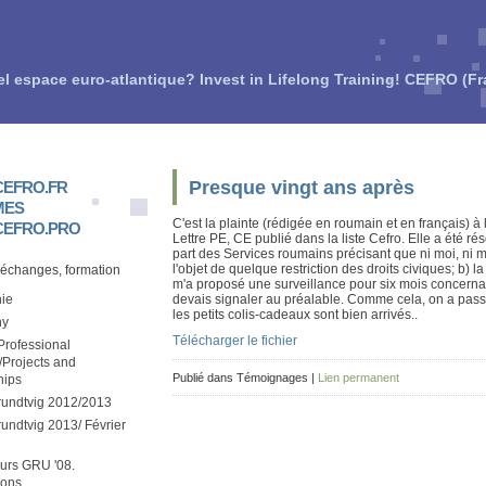
el espace euro-atlantique? Invest in Lifelong Training! CEFRO (F
Presque vingt ans après
EFRO.FR
MES
C'est la plainte (rédigée en roumain et en français) 
EFRO.PRO
Lettre PE, CE publié dans la liste Cefro. Elle a été réso
part des Services roumains précisant que ni moi, ni me
l'objet de quelque restriction des droits civiques; b) 
 échanges, formation
m'a proposé une surveillance pour six mois concerna
ie
devais signaler au préalable. Comme cela, on a passé d
les petits colis-cadeaux sont bien arrivés..
hy
Télécharger le fichier
rofessional
/Projects and
Publié dans Témoignages |
Lien permanent
hips
rundtvig 2012/2013
undtvig 2013/ Février
urs GRU '08.
ions