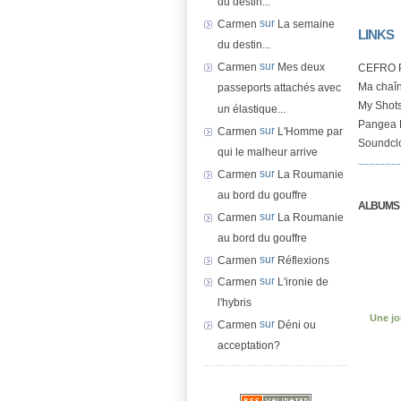
du destin...
sur
Carmen
La semaine
LINKS
du destin...
sur
Carmen
Mes deux
CEFRO 
Ma chaî
passeports attachés avec
My Shots
un élastique...
Pangea 
sur
Carmen
L'Homme par
Soundcl
qui le malheur arrive
sur
Carmen
La Roumanie
au bord du gouffre
ALBUMS
sur
Carmen
La Roumanie
au bord du gouffre
sur
Carmen
Réflexions
sur
Carmen
L'ironie de
l'hybris
Une jo
sur
Carmen
Déni ou
acceptation?