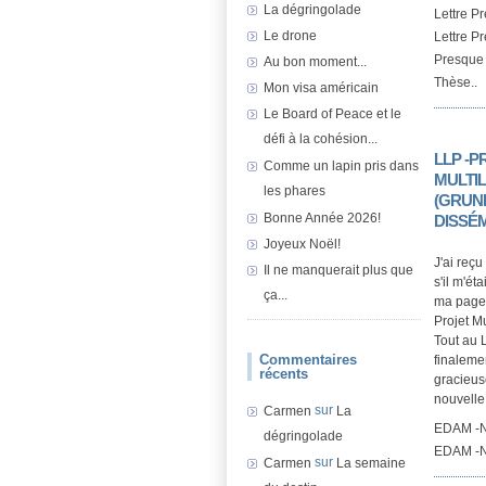
La dégringolade
Lettre P
Le drone
Lettre P
Presque 
Au bon moment...
Thèse..
Mon visa américain
Le Board of Peace et le
défi à la cohésion...
LLP -P
Comme un lapin pris dans
MULTI
les phares
(GRUND
Bonne Année 2026!
DISSÉ
Joyeux Noël!
J'ai reç
Il ne manquerait plus que
s'il m'ét
ça...
ma page 
Projet Mu
Tout au L
Commentaires
finalemen
récents
gracieuse
nouvelle 
sur
Carmen
La
EDAM -N
dégringolade
EDAM -Ne
sur
Carmen
La semaine