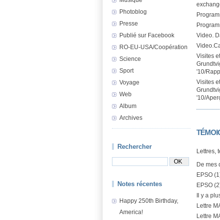
exchang
Photoblog
Program
Presse
Program
Publié sur Facebook
Video. 
Video.C
RO-EU-USA/Coopération
Visites 
Science
Grundtvig
Sport
'10/Rappo
Visites 
Voyage
Grundtvig
Web
'10/Aperç
Album
Archives
TÉMOI
Rechercher
Lettres, 
De mes 
EPSO (1
Notes récentes
EPSO (2
Il y a pl
Happy 250th Birthday,
Lettre M
America!
Lettre M