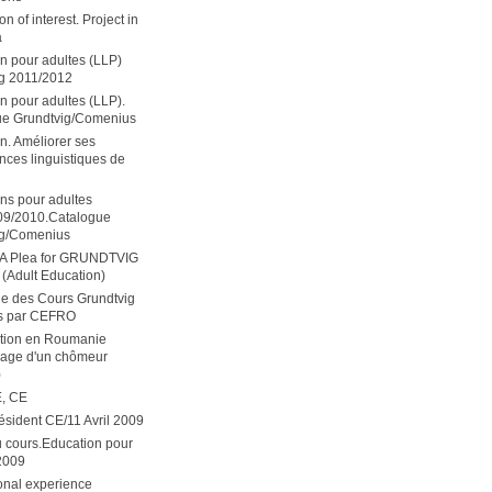
n of interest. Project in
a
n pour adultes (LLP)
g 2011/2012
n pour adultes (LLP).
ue Grundtvig/Comenius
n. Améliorer ses
ces linguistiques de
ns pour adultes
09/2010.Catalogue
ig/Comenius
 A Plea for GRUNDTVIG
(Adult Education)
ue des Cours Grundtvig
s par CEFRO
ation en Roumanie
nage d'un chômeur
)
E, CE
résident CE/11 Avril 2009
 cours.Education pour
2009
onal experience