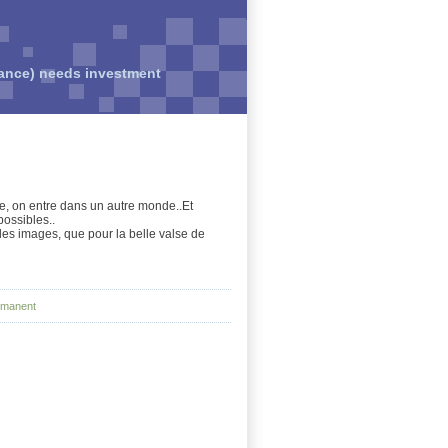
rance) needs investment
bie, on entre dans un autre monde..Et
possibles..
es images, que pour la belle valse de
rmanent