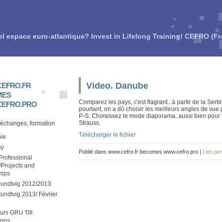
el espace euro-atlantique? Invest in Lifelong Training! CEFRO (F
Video. Danube
EFRO.FR
MES
Comparez les pays, c'est flagrant...à partir de la Ser
EFRO.PRO
pourtant, on a dû choisir les meilleurs angles de vue 
P-S: Choisissez le mode diaporama, aussi bien pour l
Strauss.
 échanges, formation
Télécharger le fichier
ie
hy
Publié dans www.cefro.fr becomes www.cefro.pro |
Lien pe
rofessional
/Projects and
hips
rundtvig 2012/2013
undtvig 2013/ Février
urs GRU '08.
ions