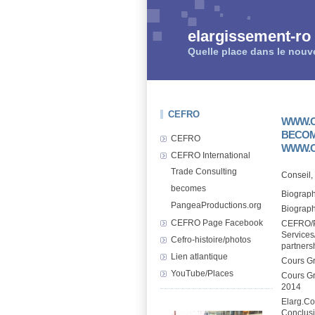
elargissement-ro
Quelle place dans le nouv
CEFRO
WWW.C
BECO
CEFRO
WWW.C
CEFRO International
Trade Consulting
Conseil,
becomes
Biograph
PangeaProductions.org
Biograp
CEFRO Page Facebook
CEFRO/P
Services
Cefro-histoire/photos
partners
Lien atlantique
Cours G
YouTube/Places
Cours Gr
2014
Elarg.Co
Conclus