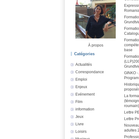
Expressio
Romani
Formatio
Grundtvi
Formatio
Catalog
Formatio
compéten
À propos
base
Catégories
Formatio
(LLP)20
Actualités
Grundtv
Correspondance
GINKO -
Program 
Emploi
Historiq
Enjeux
proposé
Evénement
La form
(témoig
Film
roumain
information
Lettre P
Jeux
Lettre P
Livre
Nouveau
adultes 
Loisirs
Professi
Musique