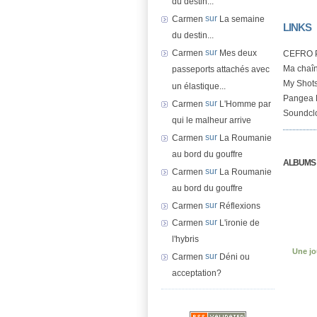
du destin...
sur
Carmen
La semaine
LINKS
du destin...
sur
Carmen
Mes deux
CEFRO 
Ma chaî
passeports attachés avec
My Shots
un élastique...
Pangea 
sur
Carmen
L'Homme par
Soundcl
qui le malheur arrive
sur
Carmen
La Roumanie
au bord du gouffre
ALBUMS
sur
Carmen
La Roumanie
au bord du gouffre
sur
Carmen
Réflexions
sur
Carmen
L'ironie de
l'hybris
Une jo
sur
Carmen
Déni ou
acceptation?