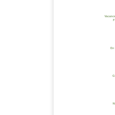
Vacance
F
En 
G
N