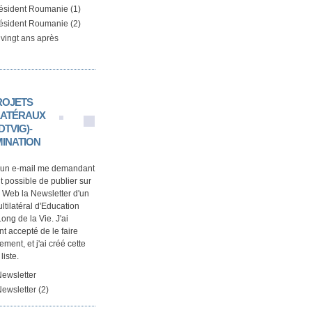
résident Roumanie (1)
résident Roumanie (2)
vingt ans après
ROJETS
LATÉRAUX
TVIG)-
MINATION
u un e-mail me demandant
ait possible de publier sur
Web la Newsletter d'un
ltilatéral d'Education
ong de la Vie. J'ai
t accepté de le faire
ment, et j'ai créé cette
liste.
ewsletter
wsletter (2)