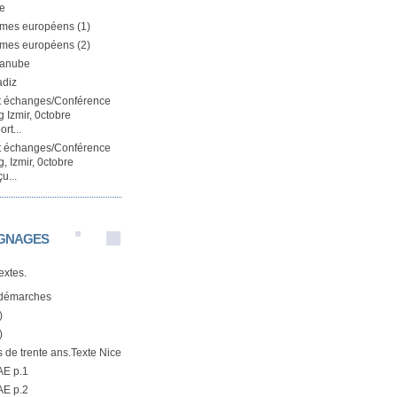
e
mes européens (1)
mes européens (2)
Danube
adiz
et échanges/Conférence
 Izmir, 0ctobre
rt...
et échanges/Conférence
, Izmir, 0ctobre
u...
GNAGES
textes.
démarches
)
)
us de trente ans.Texte Nice
AE p.1
AE p.2