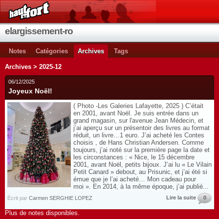
elargissement-ro
Notes
Catégories
Archives
Tags
Archives > 2025-12
06/12/2025
Joyeux Noël!
( Photo -Les Galeries Lafayette, 2025 ) C’était
en 2001, avant Noël. Je suis entrée dans un
grand magasin, sur l'avenue Jean Médecin, et
j’ai aperçu sur un présentoir des livres au format
réduit, un livre…1 euro. J’ai acheté les Contes
choisis , de Hans Christian Andersen. Comme
toujours, j’ai noté sur la première page la date et
les circonstances : « Nice, le 15 décembre
2001, avant Noël, petits bijoux. J’ai lu « Le Vilain
Petit Canard » debout, au Prisunic, et j’ai été si
émue que je l’ai acheté… Mon cadeau pour
moi ». En 2014, à la même époque, j’ai publié...
Lire la suite
0
Écrit par
Carmen SERGHIE LOPEZ
Plus de notes disponibles.