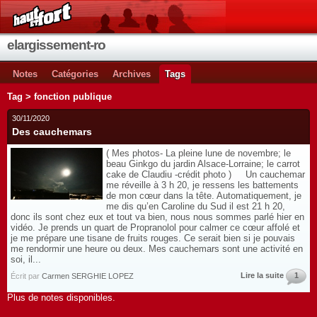
elargissement-ro
Notes
Catégories
Archives
Tags
Tag > fonction publique
30/11/2020
Des cauchemars
( Mes photos- La pleine lune de novembre; le
beau Ginkgo du jardin Alsace-Lorraine; le carrot
cake de Claudiu -crédit photo ) Un cauchemar
me réveille à 3 h 20, je ressens les battements
de mon cœur dans la tête. Automatiquement, je
me dis qu’en Caroline du Sud il est 21 h 20,
donc ils sont chez eux et tout va bien, nous nous sommes parlé hier en
vidéo. Je prends un quart de Propranolol pour calmer ce cœur affolé et
je me prépare une tisane de fruits rouges. Ce serait bien si je pouvais
me rendormir une heure ou deux. Mes cauchemars sont une activité en
soi, il...
Lire la suite
1
Écrit par
Carmen SERGHIE LOPEZ
Plus de notes disponibles.