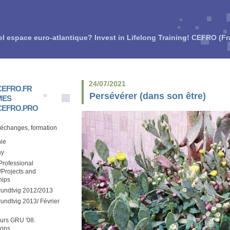
el espace euro-atlantique? Invest in Lifelong Training! CEFRO (F
24/07/2021
EFRO.FR
Persévérer (dans son être)
MES
EFRO.PRO
 échanges, formation
ie
hy
rofessional
/Projects and
hips
rundtvig 2012/2013
undtvig 2013/ Février
urs GRU '08.
ions