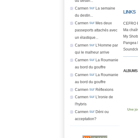
du destin...
sur
Carmen
La semaine
LINKS
du destin...
sur
Carmen
Mes deux
CEFRO 
Ma chaî
passeports attachés avec
My Shots
un élastique...
Pangea 
sur
Carmen
L'Homme par
Soundcl
qui le malheur arrive
sur
Carmen
La Roumanie
au bord du gouffre
ALBUMS
sur
Carmen
La Roumanie
au bord du gouffre
sur
Carmen
Réflexions
sur
Carmen
L'ironie de
l'hybris
Une jo
sur
Carmen
Déni ou
acceptation?