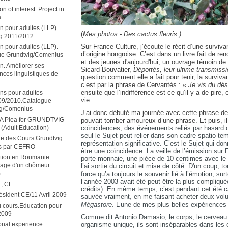
n of interest. Project in
a
n pour adultes (LLP)
(
Mes photos - Des cactus fleuris )
g 2011/2012
Sur France Culture, j’écoute le récit d’une surv
n pour adultes (LLP).
d’origine hongroise. C’est dans un livre fait de r
ue Grundtvig/Comenius
et des jeunes d'aujourd'hui, un ouvrage témoin de
n. Améliorer ses
Sicard-Bouvatier,
Déportés, leur ultime transmiss
ces linguistiques de
question comment elle a fait pour tenir, la survi
c’est par la phrase de Cervantès :
« Je vis du dési
ensuite que l’indifférence est ce qu’il y a de pire, 
ns pour adultes
vie.
09/2010.Catalogue
ig/Comenius
J’ai donc débuté ma journée avec cette phrase de
 A Plea for GRUNDTVIG
pouvait tomber amoureux d’une phrase. Et puis, il
coïncidences, des événements reliés par hasard d
(Adult Education)
seul le Sujet peut relier dans son cadre spatio-te
ue des Cours Grundtvig
représentation significative. C’est le Sujet qui do
s par CEFRO
être une coïncidence. La veille de l’émission sur 
ation en Roumanie
porte-monnaie, une pièce de 10 centimes avec le 
nage d'un chômeur
l’ai sortie du circuit et mise de côté. D'un coup, t
force qu’a toujours le souvenir lié à l’émotion, su
)
l’année 2003 avait été peut-être la plus compliqu
E, CE
crédits). En même temps, c’est pendant cet été c
résident CE/11 Avril 2009
sauvée vraiment, en me faisant acheter deux vo
Mégastore
. L’une de mes plus belles expériences in
 cours.Education pour
2009
Comme dit Antonio Damasio, le corps, le cerveau e
organisme unique, ils sont inséparables dans les
onal experience