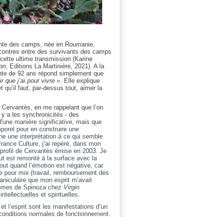
ivante des camps, née en Roumanie,
encontres entre des survivants des camps
 cette ultime transmission (Karine
ion
, Editions La Martinière, 2021). A la
vante de 92 ans répond simplement que
r que j’ai pour vivre »
. Elle explique
et qu’il faut, par-dessus tout, aimer la
 Cervantès, en me rappelant que l’on
 y a les synchronicités - des
'une manière significative, mais que
mporel pour en construire une
nne une interprétation à ce qui semble
France Culture, j’ai repéré, dans mon
profil de Cervantès émise en 2003. Je
out est remonté à la surface avec la
rtout quand l’émotion est négative, car
ée pour moi (travail, remboursement des
aniculaire que mon esprit m’avait
lumes de Spinoza chez
Virgin
tellectuelles et spirituelles.
t l’esprit sont les manifestations d’un
 conditions normales de fonctionnement.