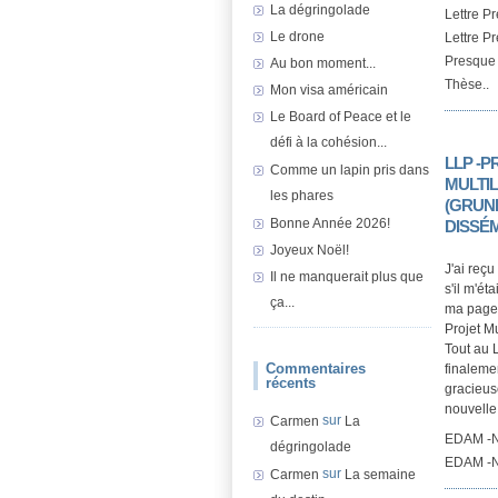
La dégringolade
Lettre P
Le drone
Lettre P
Presque 
Au bon moment...
Thèse..
Mon visa américain
Le Board of Peace et le
défi à la cohésion...
LLP -P
Comme un lapin pris dans
MULTI
les phares
(GRUND
Bonne Année 2026!
DISSÉ
Joyeux Noël!
J'ai reç
Il ne manquerait plus que
s'il m'ét
ça...
ma page 
Projet Mu
Tout au L
Commentaires
finalemen
récents
gracieuse
nouvelle 
sur
Carmen
La
EDAM -N
dégringolade
EDAM -Ne
sur
Carmen
La semaine