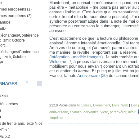
Maintenant, on connait le mécanisme : quand un c
e
pas être « métabolisé » (ne pourra pas arriver au c
mes européens (1)
cerveau limbique. C’est-à-dire que les sensations
mes européens (2)
cortex frontal (d’où le traumatisme possible). J’ai
syndrome post-traumatique dans la note de mai de
Danube
présentée au cortex sans le submerger, l’intensité
adiz
abaissée.
et échanges/Conférence
C’est exactement ce que la lecture du philosophe 
 Izmir, 0ctobre
abaissé l’énorme intensité émotionnelle. J’ai rec
rt...
Archives de ce blog, et j’ai trouvé, parmi d’autres,
et échanges/Conférence
ma manière, la révolte l’emportant sur la réserve
(
Intégration –modèle français)
.
Je suis tombée au
, Izmir, 0ctobre
Welcome...!
, à propos d'anniversaire (ce moment p
u...
mobilisent pour nous envahir) contenant un extra
est question du
karma
.
Et puisque juillet est touj
France, la note
Anniversaire (30)
de l’année derni
GNAGES
textes.
démarches
21:10 Publié dans
Actualités
,
Evénement
,
Livre
,
Web
|
Lien
)
anniversaire
,
spinoza
,
cervantès
,
vivre
,
persévérer
,
désir
|
)
Imprimer
us de trente ans.Texte Nice
AE p.1
AE p.2