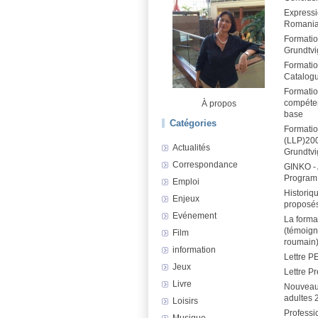
Expressio
Romani
Formatio
Grundtvi
Formatio
Catalog
Formatio
compéten
À propos
base
Catégories
Formatio
(LLP)20
Actualités
Grundtv
Correspondance
GINKO -
Program 
Emploi
Historiq
Enjeux
proposé
Evénement
La form
(témoig
Film
roumain
information
Lettre P
Jeux
Lettre P
Livre
Nouveau
adultes 
Loisirs
Professi
Musique