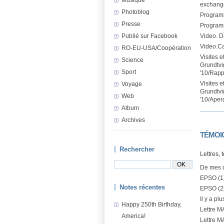
exchang
Photoblog
Program
Presse
Program
Publié sur Facebook
Video. 
Video.C
RO-EU-USA/Coopération
Visites 
Science
Grundtvig
Sport
'10/Rappo
Visites 
Voyage
Grundtvig
Web
'10/Aperç
Album
Archives
TÉMOI
Rechercher
Lettres, 
De mes 
EPSO (1
Notes récentes
EPSO (2
Il y a pl
Happy 250th Birthday,
Lettre M
America!
Lettre M