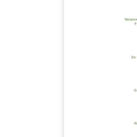
Vacance
F
En 
G
N