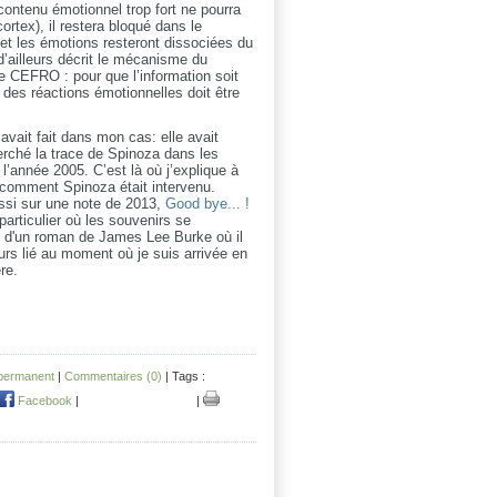
ontenu émotionnel trop fort ne pourra
ortex), il restera bloqué dans le
 et les émotions resteront dissociées du
 d’ailleurs décrit le mécanisme du
 CEFRO : pour que l’information soit
 des réactions émotionnelles doit être
avait fait dans mon cas: elle avait
herché la trace de Spinoza dans les
 l’année 2005. C’est là où j’explique à
, comment Spinoza était intervenu.
ssi sur une note de 2013,
Good bye... !
articulier où les souvenirs se
it d'un roman de James Lee Burke où il
ours lié au moment où je suis arrivée en
ère.
 permanent
|
Commentaires (0)
| Tags :
Facebook
|
|