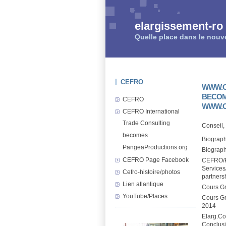
elargissement-ro
Quelle place dans le nouv
CEFRO
WWW.C
BECO
CEFRO
WWW.C
CEFRO International
Trade Consulting
Conseil,
becomes
Biograph
PangeaProductions.org
Biograp
CEFRO Page Facebook
CEFRO/P
Services
Cefro-histoire/photos
partners
Lien atlantique
Cours G
YouTube/Places
Cours Gr
2014
Elarg.Co
Conclus