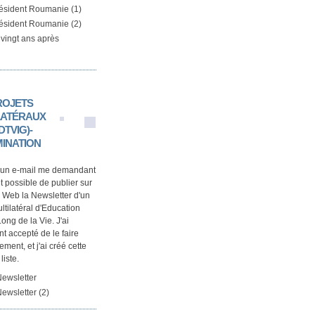
résident Roumanie (1)
résident Roumanie (2)
vingt ans après
ROJETS
LATÉRAUX
TVIG)-
MINATION
u un e-mail me demandant
ait possible de publier sur
Web la Newsletter d'un
ltilatéral d'Education
ong de la Vie. J'ai
t accepté de le faire
ment, et j'ai créé cette
liste.
ewsletter
wsletter (2)