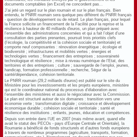
documents comptables (en Excel) ne concordent pas...
J’ai jeté un regard sur le plan roumain et sur le plan français. Bien
entendu, le PNRR roumain sera quelque peu différent du PNRR français
- question de développement ou de retard. Le plan français, pour lequel
la France sollicite un financement de la Facilité pour la reprise et la
résilience à hauteur de 40 milliards d'euros, un plan préparé avec
l’ensemble des administrations concernées et qui a fait l’objet d’une
consultation des parties prenantes, poursuit trois priorités clefs
(l’écologie, la compétitivité et la cohésion sociale et territoriale) et
comporte neuf composantes : rénovation énergétique ; écologie et
biodiversité ; infrastructures et mobilités vertes ; énergies et
technologies vertes ; financement des entreprises ; souveraineté
technologique et résilience ; mise à niveau numérique de l’Etat, des
territoires et des entreprises ; culture ; sauvegarde de l’emploi, jeunes,
handicap, formation professionnelle ; recherche, Ségur de la
santé/dépendance, cohésion territoriale.
Le PNRR roumain (29,2 milliards d'euros) est publié sur le site du
Ministère pour les investissements et les projets européens, ministère
qui est le coordinateur national du processus d’élaboration avec
l’ensemble des ministères et aussi le négociateur avec la Commission.
Le plan est structuré autour de six domaines : transition vers une
économie verte ; transformation digitale ; croissance et développement
économique durable ; cohésion sociale et territoriale ; santé et
résilience des institutions ; enfants, jeunes, éducation et compétences.
Depuis son entrée dans l’UE en 2007 (mais même avant, quand elle
avait le statut des PECOs - pays d’Europe Centrale et Orientale), la
Roumanie a bénéficié de fonds structurels et d’autres fonds européens
à travers de nombreux programmes (agriculture, transports, formation,