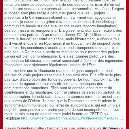
communications, etc.). Normalement, on devrait constater que ces
fonds ont servi au développement de ces secteurs-là, mais il n’en est
rien. Ils ont servi aux prospères affaires personnelles. Au début, l’argent
européen était plus facile à détourner parce que les « projets »
présentés à la Commission étaient suffisamment démagogiques et
ronflants (à cause de ou grâce à la riche expérience d’une idéologie
communiste basée sur des évaluations et des rapports imaginaires).
Les commissaires européens à l'Elargissement, eux aussi, étaient des
bureaucrates parfaits. A un moment donné, l'OLAF (l'Office de la lutte
contre la fraude) est entré en scène, mais bizarrement, à chaque fois
qu’il venait enquêter en Roumanie, il ne trouvait rien de suspect. Avec
le temps, les conditions d’accès aux fonds européens devenant plus
précises, la Roumanie a perdu sa motivation pour monter des projets…
Ce qui est bien compréhensible. Elle s’est tournée plutôt vers des
partenariats bilatéraux, son travail consistant à élaborer des ingénieries
financières pour siphonner légalement l’argent de l’Etat.
Il est évident que la Roumanie manque de gens compétents pour
réaliser de vrais projets essentiels à son évolution. Elle affiche le plus
bas taux d'absorption des fonds européens. Le flou, l’approximatif, le
manque de rigueur ont toujours été les caractéristiques des
administrations roumaines. Elles sont la conséquence directe du
clientélisme et du népotisme, comme critères de sélection partout, et
de la corruption. Et cela date d’avant le communisme, car on est aussi
aux portes de l’Orient. Je crois que la Roumanie illustre le mieux le
syndrome Dunning-Kruger, ou l’effet de sur-confiance, qui est un biais
cognitif : pour pouvoir se rendre compte de son incompétence, il faut
avoir un minimum de compétence (voici la note de CEFRO qui
l’explique
http://www.cefro.pro/archive/2016/10/03/le-syndrome-dunni...
).
J’avais l’intention d’aller chercher quelques notes dans les
Archives
de