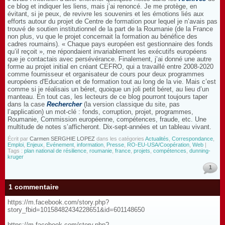
ce blog et indiquer les liens, mais j’ai renoncé. Je me protège, en
évitant, si je peux, de revivre les souvenirs et les émotions liés aux
efforts autour du projet de Centre de formation pour lequel je n’avais pas
trouvé de soutien institutionnel de la part de la Roumanie (de la France
non plus, vu que le projet concernait la formation au bénéfice des
cadres roumains). « Chaque pays européen est gestionnaire des fonds
qu’il reçoit », me répondaient invariablement les exécutifs européens
que je contactais avec persévérance. Finalement, j’ai donné une autre
forme au projet initial en créant CEFRO, qui a travaillé entre 2008-2020
comme fournisseur et organisateur de cours pour deux programmes
européens d'Education et de formation tout au long de la vie. Mais c’est
comme si je réalisais un béret, quoique un joli petit béret, au lieu d’un
manteau. En tout cas, les lecteurs de ce blog pourront toujours taper
dans la case
Rechercher
(la version classique du site, pas
l’application) un mot-clé : fonds, corruption, projet, programmes,
Roumanie, Commission européenne, compétences, fraude, etc. Une
multitude de notes s’afficheront. Dix-sept-années et un tableau vivant.
Écrit par
Carmen SERGHIE LOPEZ
dans les catégories
Actualités
,
Correspondance
,
Emploi
,
Enjeux
,
Evénement
,
information
,
Presse
,
RO-EU-USA/Coopération
,
Web
|
Tags :
plan national de résilience
,
roumanie
,
france
,
projets
,
compétences
,
dunning-
kruger
1
1 commentaire
https://m.facebook.com/story.php?
story_fbid=10158482434228651&id=601148650
https://m.facebook.com/story.php?