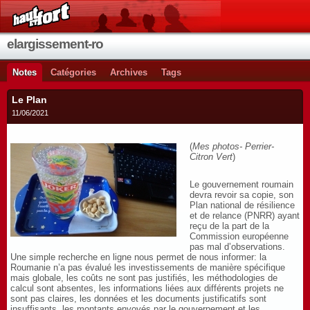
elargissement-ro
Notes
Catégories
Archives
Tags
Le Plan
11/06/2021
(
Mes photos- Perrier-
Citron Vert
)
Le gouvernement roumain
devra revoir sa copie, son
Plan national de résilience
et de relance (PNRR) ayant
reçu de la part de la
Commission européenne
pas mal d’observations.
Une simple recherche en ligne nous permet de nous informer: la
Roumanie n’a pas évalué les investissements de manière spécifique
mais globale, les coûts ne sont pas justifiés, les méthodologies de
calcul sont absentes, les informations liées aux différents projets ne
sont pas claires, les données et les documents justificatifs sont
insuffisants, les montants envoyés par le gouvernement et les